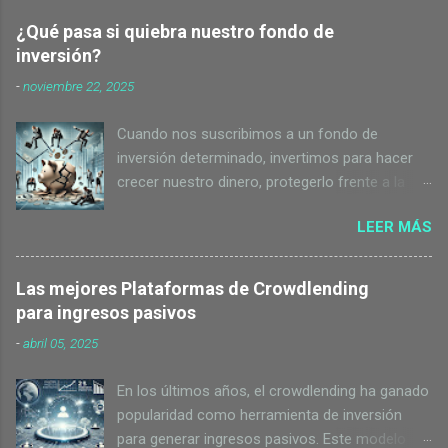
¿Qué pasa si quiebra nuestro fondo de
inversión?
-
noviembre 22, 2025
Cuando nos suscribimos a un fondo de
inversión determinado, invertimos para hacer
crecer nuestro dinero, protegerlo frente a la
inflación y acercarnos a nuestros objetivos
LEER MÁS
financieros. Pero, ¿qué pasa si el fondo de
inversión en el que hemos confiado nuestra
cartera se declara en quiebra? ¿Perdemos todo
Las mejores Plataformas de Crowdlending
el capital? ¿Quién responde? Este escenario,
para ingresos pasivos
aunque poco frecuente, es una preocupación
-
abril 05, 2025
razonable y conviene entender bien sus
implicaciones. En este post vamos a
En los últimos años, el crowdlending ha ganado
desentrañar qué ocurre realmente cuando un
popularidad como herramienta de inversión
fondo de inversión quiebra en España, qué
para generar ingresos pasivos. Este modelo
papel juegan la gestora y el banco depositario,