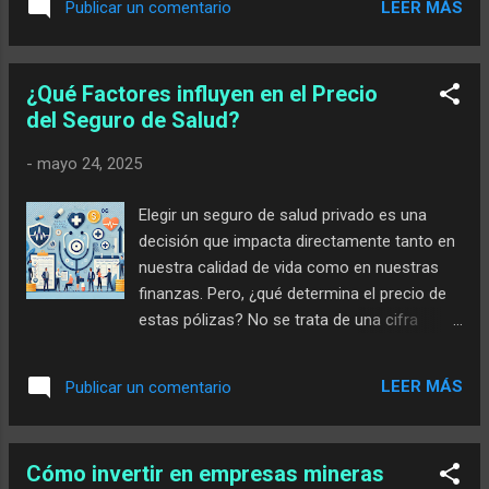
sirvan como guía. Por ejemplo, podría ser
LEER MÁS
Publicar un comentario
algo como lo siguiente: Objetivo: Generar
40....
¿Qué Factores influyen en el Precio
del Seguro de Salud?
-
mayo 24, 2025
Elegir un seguro de salud privado es una
decisión que impacta directamente tanto en
nuestra calidad de vida como en nuestras
finanzas. Pero, ¿qué determina el precio de
estas pólizas? No se trata de una cifra
arbitraria, sino del resultado de una
combinación de factores generales y
LEER MÁS
Publicar un comentario
particulares que nos afectan tanto en el
momento de contratar como en las
revisiones anuales del coste. Comprender
Cómo invertir en empresas mineras
estos elementos te permitirá tomar