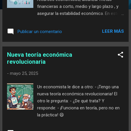
financieras a corto, medio y largo plazo , y
asegurar la estabilidad económica. En este
tipo de plan se deben establecer objetivos
claros y definir una estrategia para lograrlos,
LEER MÁS
Publicar un comentario
teniendo en cuenta los ingresos, gastos,
inversiones, deudas y ahorros. En este post
vamos a analizar en detalle un ejemplo
Nueva teoría económica
práctico de un plan financiero diseñado para
revolucionaria
ayudar a una persona a alcanzar la
estabilidad financiera en el momento de su
-
mayo 25, 2025
jubilación . Este plan asume que la persona
tiene 35 años y busca jubilarse a los 65 años
Un economista le dice a otro: - ¡Tengo una
con un ingreso pasivo anual de 40.000 euros.
nueva teoría económica revolucionaria! El
Este ejemplo se puede ajustar en función de
otro le pregunta: - ¿De qué trata? Y
metas personales, estilo de vida y recursos
responde: - ¡Funciona en teoría, pero no en
iniciales. Paso 1: Definir objetivos
la práctica! 😄
financieros El primer paso en cualquier plan
financiero es establecer metas claras que