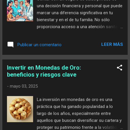
en empresas mineras de oro y plata? Cada
una decisión financiera y personal que puede
inversor puede tener multitud de razones
marcar una diferencia significativa en tu
para invertir en un determinado activo u otro.
bienestar y en el de tu familia. No sólo
Sin embargo, por lo que respecta a la
proporciona acceso a una atención sanitaria
inversión en empresas mineras de metales
más ágil y especializada, sino que también
preciosos, las principales ventajas serían las
protege tu bolsillo ante gastos médicos
siguientes. 1. Hedge contra la inflación A
LEER MÁS
Publicar un comentario
inesperados. Pero ¿cuáles son las mejores
lo largo del tiempo, el oro y la plata han de...
opciones en el mercado español? En el post
de hoy vamos a presentar los 10 mejores
Invertir en Monedas de Oro:
seguros de salud privados de España,
beneficios y riesgos clave
destacando las ventajas de cada uno a
modo de pinceladas. ¿Por qué un Seguro
-
mayo 03, 2025
de Salud es beneficioso para tus finanzas?
La salud es un pilar fundamental en la vida
La inversión en monedas de oro es una
de cualquier persona, y protegerla no es
práctica que ha ganado popularidad a lo
únicamente una prioridad emocional, sino
largo de los años, especialmente entre
también una decisión estratégica para tu
aquellos que buscan diversificar su cartera y
economía personal. La sanidad pública en
proteger su patrimonio frente a la volatilidad