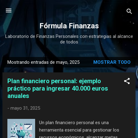
Ir al contenido principal
Fórmula Finanzas
Laboratorio de Finanzas Personales con estrategias al alcance
de todos
Mostrando entradas de mayo, 2025
MOSTRAR TODO
E
n
Plan financiero personal: ejemplo
t
práctico para ingresar 40.000 euros
r
anuales
a
d
-
mayo 31, 2025
a
s
Un plan financiero personal es una
herramienta esencial para gestionar los
recursos económicos, alcanzar metas