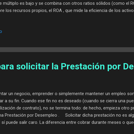
e múltiplo es bajo y se combina con otros ratios sólidos (como el RO
re los recursos propios, el ROA , que mide la eficiencia de los activo
udable), estamos ante compañías que, más que promesas, ofrecen 
ue Investing no se basa en perseguir modas ni en apostar por fuegos 
io
ta de encontrar negocios de calidad que coticen por debajo de su valo
prar hoy lo que el mercado querrá pagar más caro mañana. En este
resas del SP500 que presentan los PER más atractivos junto con ba
eresantes y perspecti...
ara solicitar la Prestación por 
tar un negocio, emprender o simplemente mantener un empleo so
gar a su fin. Cuando ese fin no es deseado (cuando se cierra una pue
alización de contrato), no se termina todo: de hecho, empieza otro 
ma Prestación por Desempleo . Solicitar dicha prestación no es al
 sí puede salir caro. La diferencia entre cobrar durante meses o que
ende de seguir, paso a paso, el procedimiento correcto. ¿Estás en e