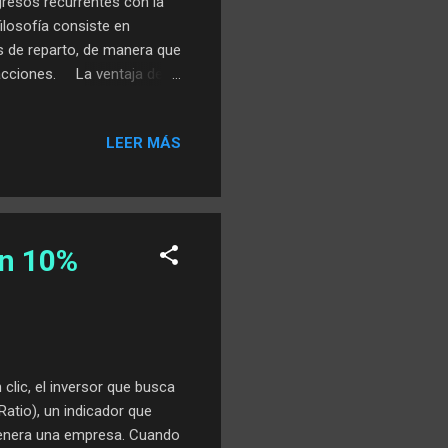
gresos recurrentes con la
filosofía consiste en
as de reparto, de manera que
s acciones. La ventaja de
rnos de mercado volátiles.
como una “renta” que se
LEER MÁS
ar beneficios. A largo
entabilidades atractivas,
rés compuesto. Dentro del
un 10%
clic, el inversor que busca
 Ratio), un indicador que
genera una empresa. Cuando