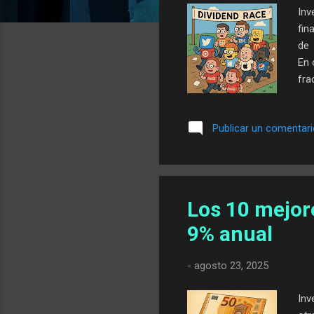
Inv
fin
de 
En 
fra
rec
vac
Publicar un comentar
mat
con
val
com
Los 10 mejor
9% anual
-
agosto 23, 2025
Inv