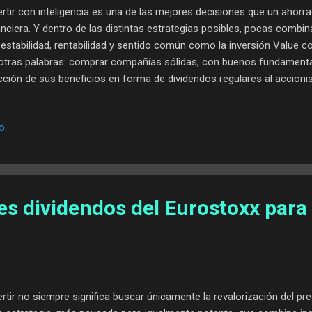
ertir con inteligencia es una de las mejores decisiones que un ahorr
anciera. Y dentro de las distintas estrategias posibles, pocas combi
estabilidad, rentabilidad y sentido común como la inversión Value c
otras palabras: comprar compañías sólidas, con buenos fundamenta
cción de sus beneficios en forma de dividendos regulares al accion
omendable la inversión Value por dividendos? Invertir en bolsa no ti
ío ni un juego de azar. Al contrario, puede convertirse en una estrate
io
emática, si sabemos dónde poner la vista. Y es aquí donde entra en 
 enfoque en dividendos : una filosofía que mezcla lo mejor de dos
or y la generación de ingresos pasivos. En primer lugar, el Value Inv
o empresario...
es dividendos del Eurostoxx para
ertir no siempre significa buscar únicamente la revalorización del pre