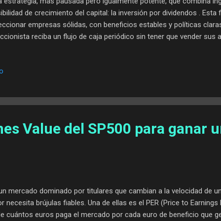
a estrategia, más pausada pero igualmente potente, que combina in
ibilidad de crecimiento del capital: la inversión por dividendos . Esta 
eccionar empresas sólidas, con beneficios estables y políticas clar
accionista reciba un flujo de caja periódico sin tener que vender su
e enfoque radica en su capacidad de generar rentas incluso en ento
ntras que el precio de las acciones sube y baja, el dividendo actúa 
io
tiene, siempre y cuando la empresa conserve su capacidad de gener
zo, esta estrategia puede ofrecer no solo estabilidad, sino también r
ecialmente si se reinvierten los dividendos para aprovechar el inte
verso de opor...
nes Value del SP500 para ganar 
un mercado dominado por titulares que cambian a la velocidad de un 
or necesita brújulas fiables. Una de ellas es el PER (Price to Earnings
e cuántos euros paga el mercado por cada euro de beneficio que 