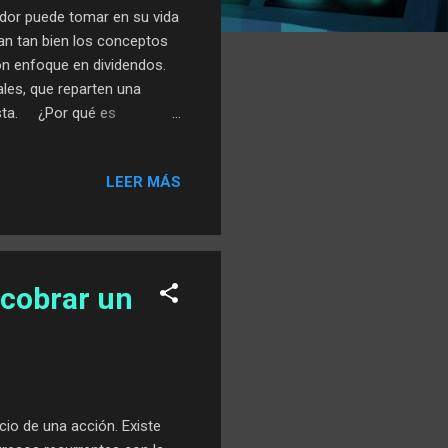
ador puede tomar en su vida
nan tan bien los conceptos
on enfoque en dividendos.
les, que reparten una
ista. ¿Por qué es
ene por qué ser un salto al
gia predecible, casi
LEER MÁS
juego el Value Investing
 mundos, la búsqueda de
esting nos invita a pensar
 cobrar un
cio de una acción. Existe