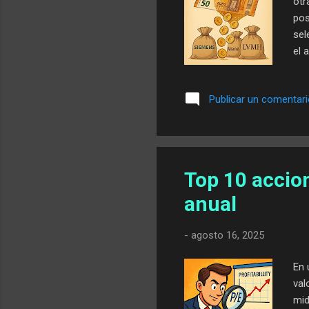
otr
pos
sel
el 
est
Mie
Publicar un comentar
man
pla
esp
uni
Top 10 accio
anual
-
agosto 16, 2025
En 
val
mid