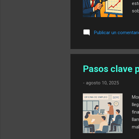
est
sob
sal
Val
Publicar un comentar
tra
com
emp
int
Pasos clave p
-
agosto 10, 2025
Mon
lle
fin
lla
mal
dep