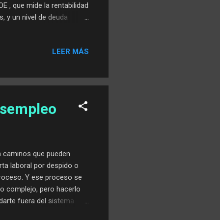
E , que mide la rentabilidad
s, y un nivel de deuda
realidades tangibles. El
artificiales bursátiles. Se
LEER MÁS
r intrínseco, para así
 post analizaremos las 10
lances sólidos, dividendos
Desempleo
n caminos que pueden
rta laboral por despido o
proceso. Y ese proceso se
go complejo, pero hacerlo
darte fuera del sistema
sta situación? Aquí te