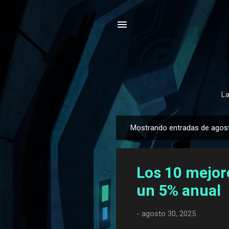
La
Mostrando entradas de agos
E
n
t
Los 10 mejor
r
a
un 5% anual
d
a
-
agosto 30, 2025
s