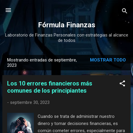
Ir al contenido principal
Fórmula Finanzas
Laboratorio de Finanzas Personales con estrategias al alcance
de todos
Mostrando entradas de septiembre,
MOSTRAR TODO
E
2023
n
t
Los 10 errores financieros más
r
comunes de los principiantes
a
d
-
septiembre 30, 2023
a
Cuando se trata de administrar nuestro
s
dinero y tomar decisiones financieras, es
común cometer errores, especialmente para