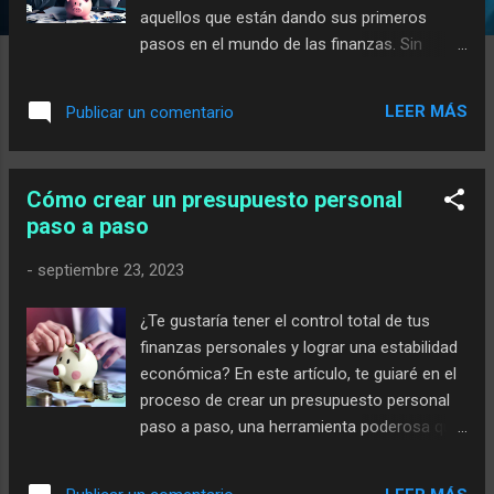
aquellos que están dando sus primeros
pasos en el mundo de las finanzas. Sin
embargo, aprender de los errores y evitar los
errores financieros más comunes es
LEER MÁS
Publicar un comentario
esencial para construir una base sólida y
alcanzar el éxito financiero. En este artículo,
exploraremos los diez errores financieros
Cómo crear un presupuesto personal
más frecuentes que suelen cometer los
paso a paso
principiantes y te proporcionaremos valiosas
estrategias para evitar caer en ellos . Desde
-
septiembre 23, 2023
establecer un presupuesto hasta invertir
sabiamente y planificar para el futuro,
¿Te gustaría tener el control total de tus
descubriremos cómo evitar estas trampas
finanzas personales y lograr una estabilidad
comunes y asegurar una salud financiera a
económica? En este artículo, te guiaré en el
largo plazo. Al evitar estos errores, podrás
proceso de crear un presupuesto personal
tomar el control de tus finanzas y construir
paso a paso, una herramienta poderosa que
un futuro próspero. Recuerda que la
te permitirá administrar tus ingresos y
educación financiera es clave en este viaje y,
gastos de manera inteligente. El
a medida que adquieras conocimientos y