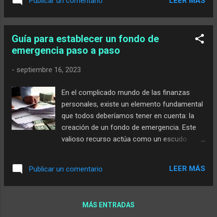
LEER MÁS
Publicar un comentario
presupuesto personal es fundamental para
apliques las estrategias adecuadas, estarás
tomar decisiones financieras informadas y
más cerca de alcanzar tus ...
evitar deudas innecesarias . Te brinda
Guía para establecer un fondo de
claridad sobre cómo estás utilizando tu
emergencia paso a paso
dinero y te permite asignar tus ingresos a
diferentes categorías de gastos de manera
-
septiembre 16, 2023
equilibrada. En líneas generales, crear un
presupuesto personal paso a paso es
En el complicado mundo de las finanzas
fundamental para lograr la estabilidad
personales, existe un elemento fundamental
financiera . Te proporciona el control
que todos deberíamos tener en cuenta: la
necesario sobre tus ingresos y gastos, te
creación de un fondo de emergencia. Este
ayuda a establecer metas claras y te permite
valioso recurso actúa como un escudo
tomar decisiones informadas sobre cómo
financiero en momentos de incertidumbre,
administrar tu dinero. En este artículo, te
brindándonos tranquilidad y estabilidad en
guiaré a través del proceso detallado de
LEER MÁS
Publicar un comentario
medio de situaciones imprevistas . En este
creación de un presupuesto personal
artículo, exploraremos la importancia de
efectivo para que puedas tomar el contro...
tener un fondo de emergencia y los pasos
MÁS ENTRADAS
clave que debes seguir para crearlo.