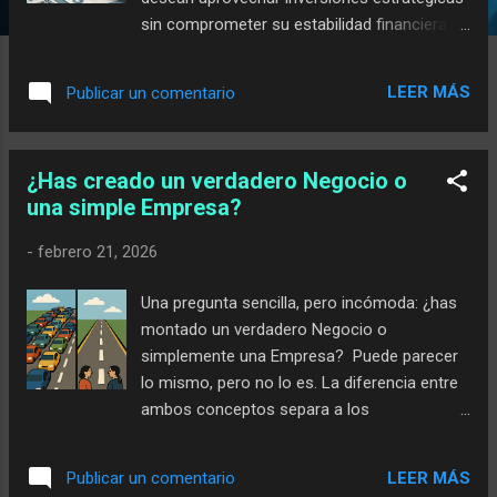
sin comprometer su estabilidad financiera. A
diferencia del fondo de emergencia, que se
destina a imprevistos, el fondo de
LEER MÁS
Publicar un comentario
oportunidad nos permite actuar rápidamente
cuando surgen buenas ocasiones de
inversión. Pero, ¿cómo se construye un
¿Has creado un verdadero Negocio o
fondo de oportunidad de manera efectiva?
una simple Empresa?
¿Cuáles son sus ventajas y riesgos? Vamos
a analizarlo. ¿Qué es un Fondo de
-
febrero 21, 2026
Oportunidad? Un fondo de oportunidad es
un capital reservado específicamente para
Una pregunta sencilla, pero incómoda: ¿has
aprovechar inversiones atractivas en el
montado un verdadero Negocio o
momento adecuado . Puede tratarse de una
simplemente una Empresa? Puede parecer
caída en los mercados, una oferta
lo mismo, pero no lo es. La diferencia entre
inmobiliaria excepcional o la posibilidad de
ambos conceptos separa a los
entrar en un negocio prometedor. Su
emprendedores que construyen estructuras
principal función es dotar de flexibilidad al
sólidas y duraderas, de los que únicamente
inversor sin comprometer sus recursos
LEER MÁS
Publicar un comentario
se suman a la moda y terminan atrapados