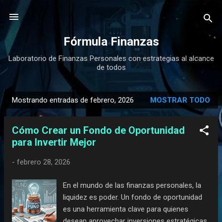
Ir al contenido principal
Fórmula Finanzas
Laboratorio de Finanzas Personales con estrategias al alcance
de todos
Mostrando entradas de febrero, 2026
MOSTRAR TODO
E
n
Cómo Crear un Fondo de Oportunidad
t
para Invertir Mejor
r
a
-
febrero 28, 2026
d
a
En el mundo de las finanzas personales, la
s
liquidez es poder. Un fondo de oportunidad
es una herramienta clave para quienes
desean aprovechar inversiones estratégicas