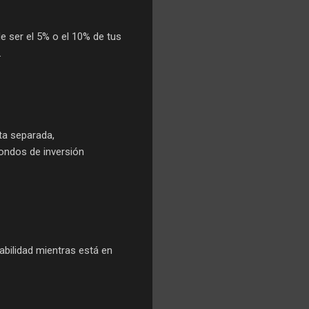
de ser el 5% o el 10% de tus
.
nta separada,
fondos de inversión
abilidad mientras está en