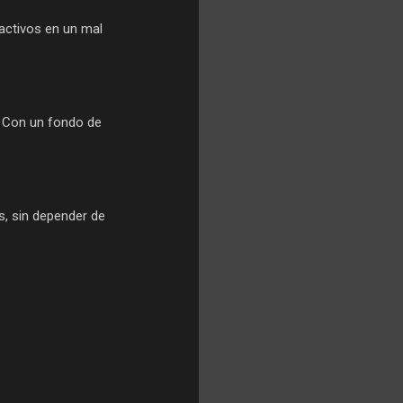
 activos en un mal
. Con un fondo de
s, sin depender de