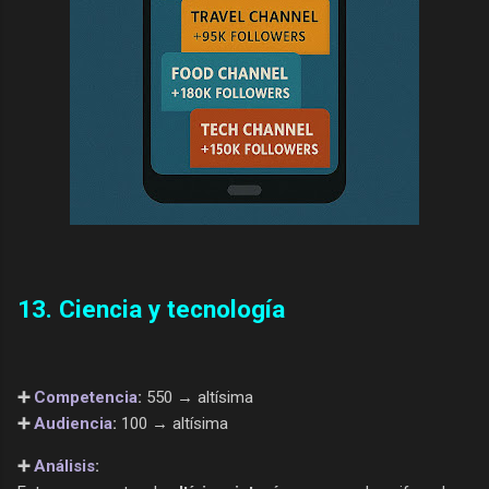
13. Ciencia y tecnología
➕
Competencia
:
550 → altísima
➕
Audiencia
:
100 → altísima
➕
Análisis
: