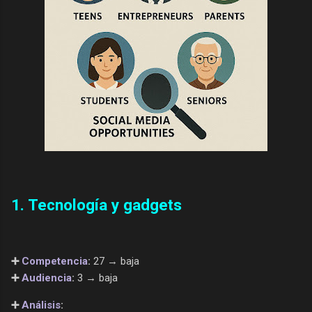
1. Tecnología y gadgets
➕
Competencia
:
27 → baja
➕
Audiencia
:
3 → baja
➕
Análisis
: